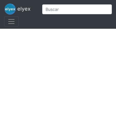
elyex