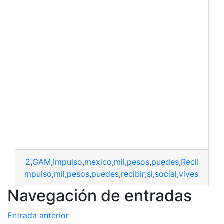
2
,
GAM
,
Impulso
,
mexico
,
mil
,
pesos
,
puedes
,
Recibir
,
si
,
S
,
GAM
,
impulso
,
mil
,
pesos
,
puedes
,
recibir
,
si
,
social
,
vives
Navegación de entradas
Entrada anterior