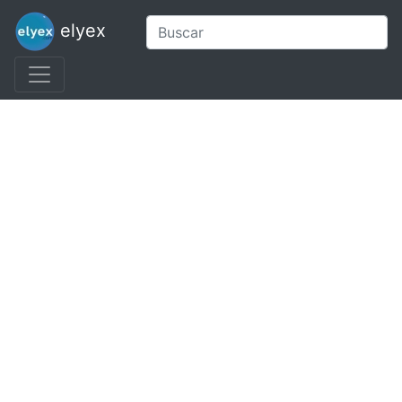
elyex