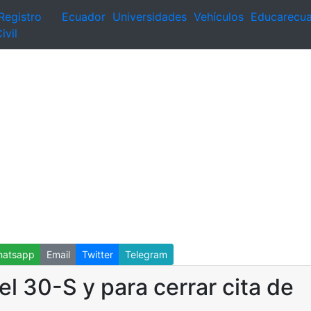
Registro
Ecuador
Universidades
Vehículos
Educarecu
ivil
atsapp
Email
Twitter
Telegram
el 30-S y para cerrar cita de