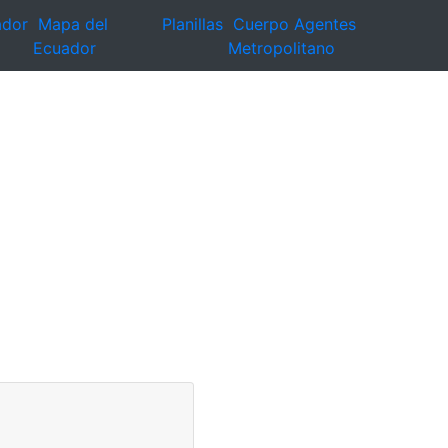
ador
Mapa del
Planillas
Cuerpo Agentes
Ecuador
Metropolitano