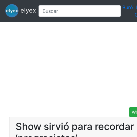
Buró
elyex
C
Wh
Show sirvió para recordar 