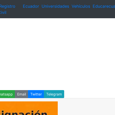
Registro
Ecuador
Universidades
Vehículos
Educarecu
ivil
atsapp
Email
Twitter
Telegram