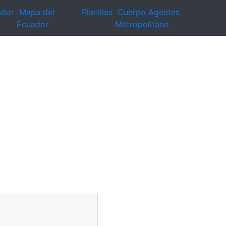
ador
Mapa del
Planillas
Cuerpo Agentes
Ecuador
Metropolitano