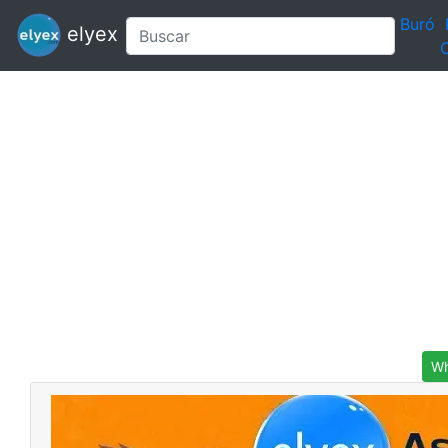
Buró
elyex
C
Wh