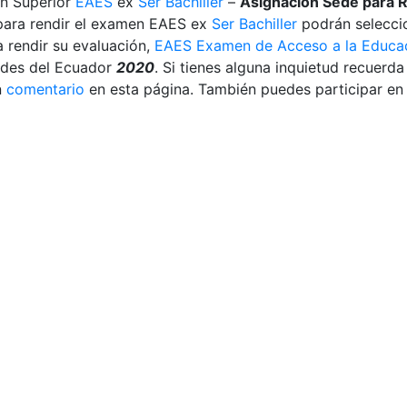
ón Superior
EAES
ex
Ser Bachiller
–
Asignación Sede para 
 para rendir el examen EAES ex
Ser Bachiller
podrán seleccio
 rendir su evaluación,
EAES Examen de Acceso a la Educac
dades del Ecuador
2020
. Si tienes alguna inquietud recuerd
n
comentario
en esta página. También puedes participar en