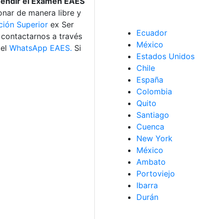
Rendir el Examen EAES
nar de manera libre y
ión Superior
ex Ser
Ecuador
a contactarnos a través
México
 el
WhatsApp EAES.
Si
Estados Unidos
Chile
España
Colombia
Quito
Santiago
Cuenca
New York
México
Ambato
Portoviejo
Ibarra
Durán