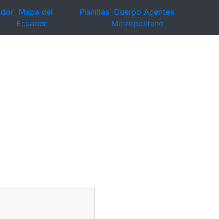
ador
Mapa del
Planillas
Cuerpo Agentes
Ecuador
Metropolitano