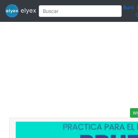
Buró
elyex
C
Wh