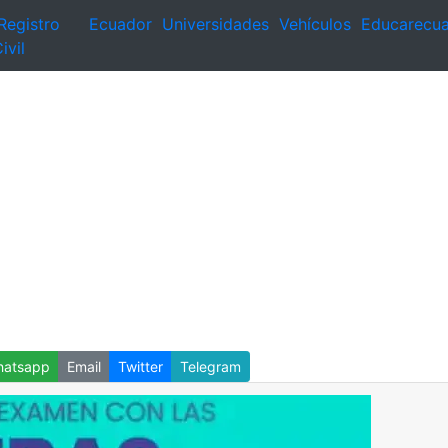
Registro
Ecuador
Universidades
Vehículos
Educarecu
ivil
atsapp
Email
Twitter
Telegram