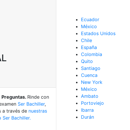
Ecuador
México
Estados Unidos
Chile
España
Colombia
AL
Quito
Santiago
Cuenca
New York
México
Ambato
 Preguntas.
Rinde con
Portoviejo
l examen
Ser Bachiller
,
Ibarra
s a través de
nuestras
Durán
Ser Bachiller.