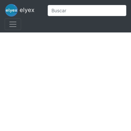
elyex