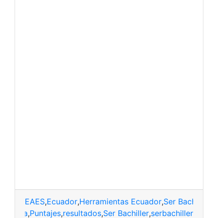
EAES
,
Ecuador
,
Herramientas Ecuador
,
Ser Bachiller
,
t
formula
,
Puntajes
,
resultados
,
Ser Bachiller
,
serbachiller