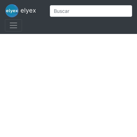
elyex