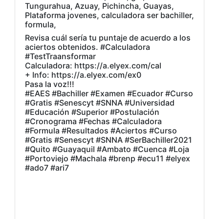
Tungurahua, Azuay, Pichincha, Guayas,
Plataforma jovenes, calculadora ser bachiller,
formula,
Revisa cuál sería tu puntaje de acuerdo a los
aciertos obtenidos. #Calculadora
#TestTraansformar
Calculadora: https://a.elyex.com/cal
+ Info: https://a.elyex.com/ex0
Pasa la voz!!!
#EAES #Bachiller #Examen #Ecuador #Curso
#Gratis #Senescyt #SNNA #Universidad
#Educación #Superior #Postulación
#Cronograma #Fechas #Calculadora
#Formula #Resultados #Aciertos #Curso
#Gratis #Senescyt #SNNA #SerBachiller2021
#Quito #Guayaquil #Ambato #Cuenca #Loja
#Portoviejo #Machala #brenp #ecu11 #elyex
#ado7 #ari7