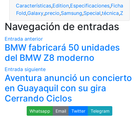
Características
,
Edition
,
Especificaciones
,
Ficha
,
Fold
,
G
s
,
ficha
,
Fold
,
Galaxy
,
precio
,
Samsung
,
Special
,
técnica
,
Z
Navegación de entradas
Entrada anterior
BMW fabricará 50 unidades
del BMW Z8 moderno
Entrada siguiente
Aventura anunció un concierto
en Guayaquil con su gira
Cerrando Ciclos
Whatsapp
Email
Twitter
Telegram