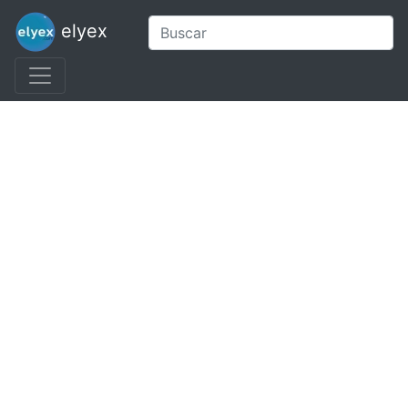
elyex