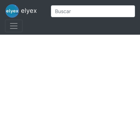
elyex