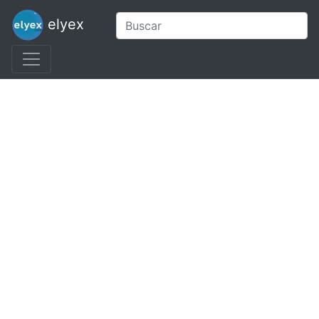
elyex