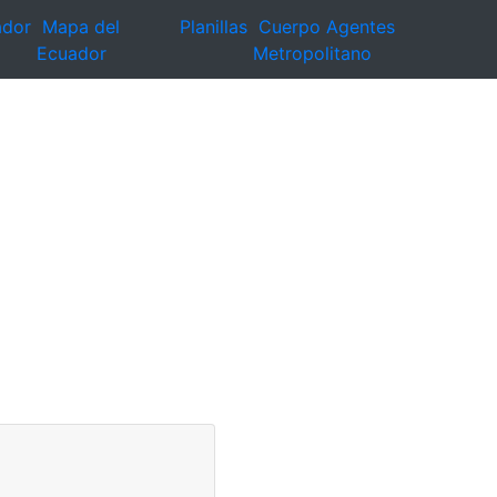
ador
Mapa del
Planillas
Cuerpo Agentes
Ecuador
Metropolitano