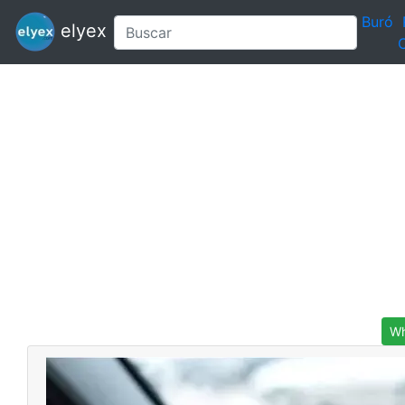
Buró
elyex
C
Wh