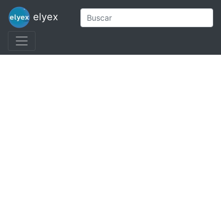
elyex