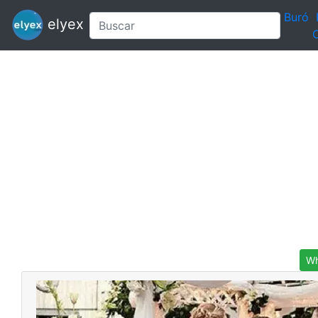
Buró
elyex
C
Wh