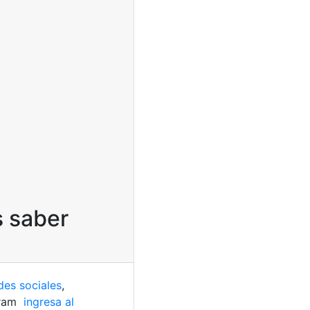
s saber
des sociales
,
gram
ingresa al