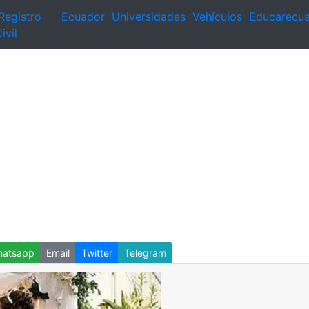
Registro
Ecuador
Universidades
Vehículos
Educarecu
ivil
atsapp
Email
Twitter
Telegram