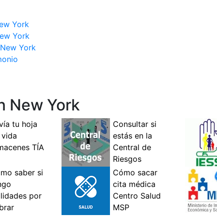
New York
New York
n New York
monio
en New York