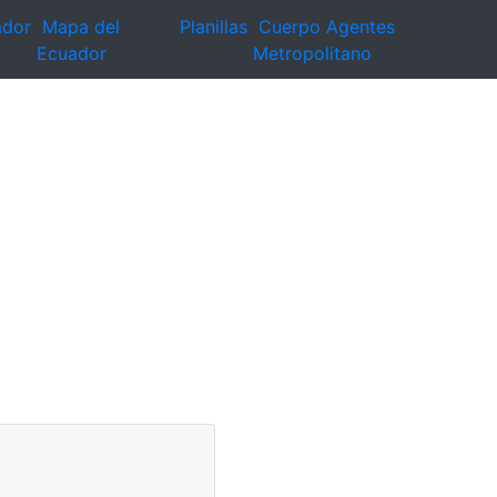
ador
Mapa del
Planillas
Cuerpo Agentes
Ecuador
Metropolitano