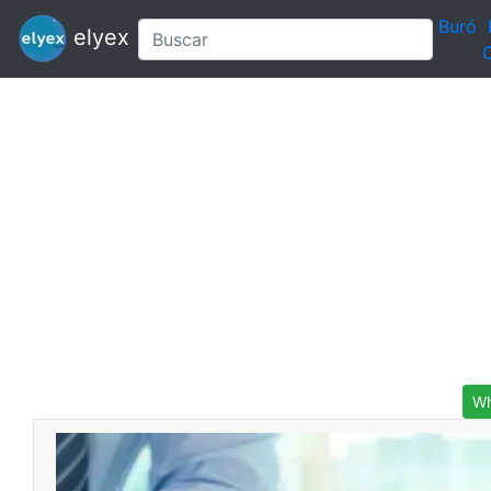
Buró
elyex
C
Wh