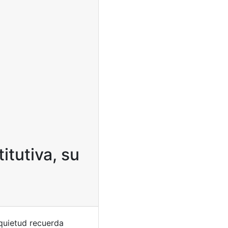
itutiva, su
nquietud recuerda