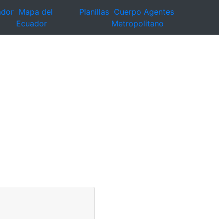
ador
Mapa del
Planillas
Cuerpo Agentes
Ecuador
Metropolitano