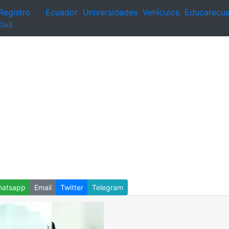
Registro
Ecuador
Universidades
Vehículos
Educarecu
ivil
atsapp
Email
Twitter
Telegram