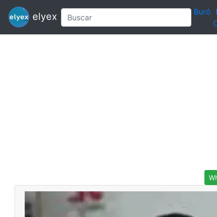
Buró
elyex
C
Wh