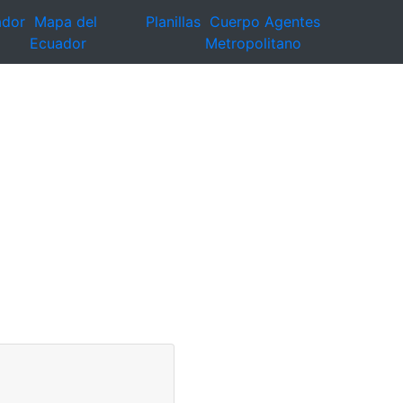
ador
Mapa del
Planillas
Cuerpo Agentes
Ecuador
Metropolitano