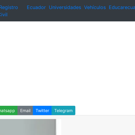
Registro
Ecuador
Universidades
Vehículos
Educarecu
ivil
atsapp
Email
Twitter
Telegram