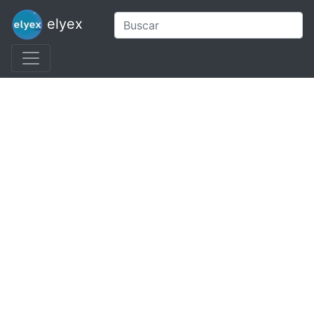
elyex