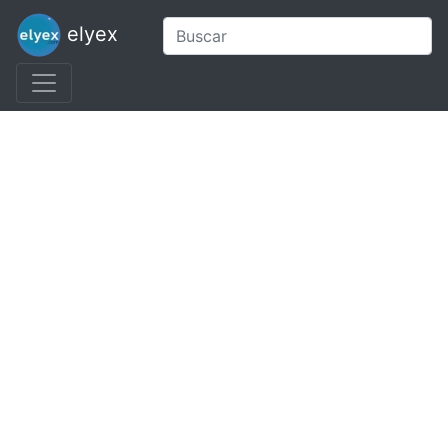
elyex