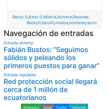
Becky G
,
Karol G
,
Música
,
Nombre
,
Razones
BeckyG
,
KarolG
,
música
,
nombres
,
razon
Navegación de entradas
Entrada anterior
Fabián Bustos: “Seguimos
sólidos y peleando los
primeros puestos para ganar”
Entrada siguiente
Red protección social llegará
cerca de 1 millón de
ecuatorianos
Whatsapp
Email
Twitter
Telegram