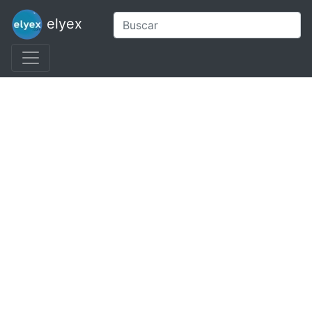
elyex