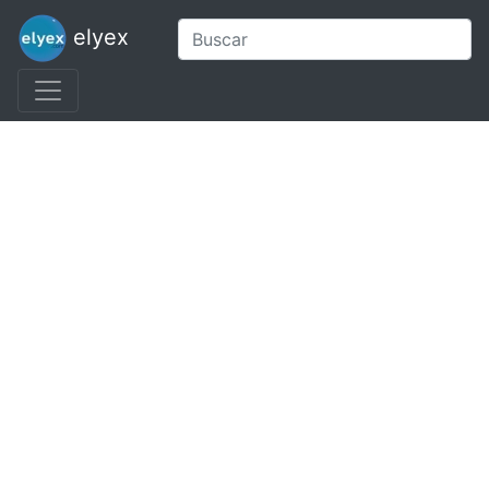
elyex