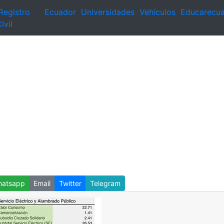
Registro
Ecuador
Universidades
Vehículos
Educarecu
ivil
atsapp
Email
Twitter
Telegram