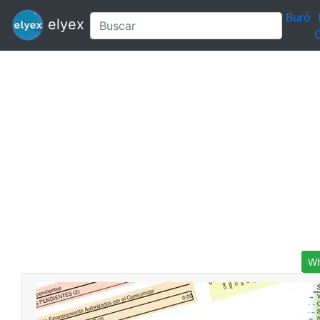
Buró
elyex
C
Wh