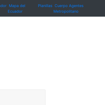
ador
Mapa del
Planillas
Cuerpo Agentes
Ecuador
Metropolitano