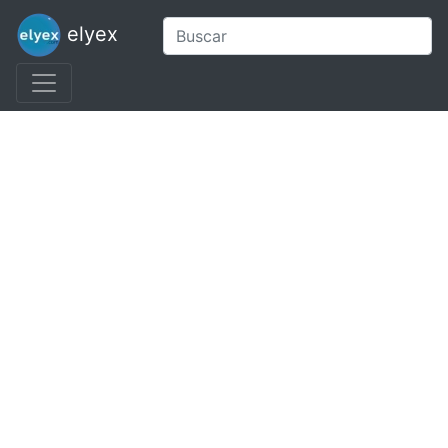
elyex