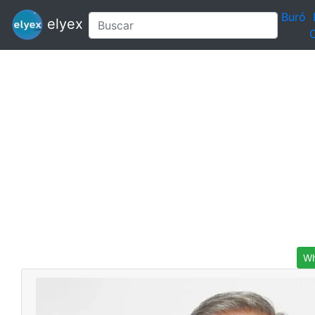
Buró
elyex
C
Wh