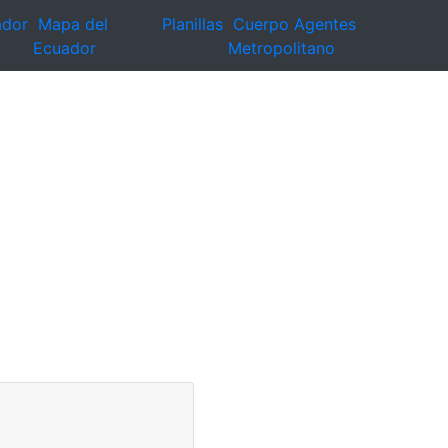
ador
Mapa del
Planillas
Cuerpo Agentes
Ecuador
Metropolitano