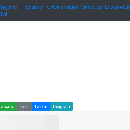
Registro
Ecuador
Universidades
Vehículos
Educarecu
ivil
atsapp
Email
Twitter
Telegram