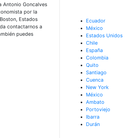
a Antonio Goncalves
conomista por la
 Boston, Estados
Ecuador
rda contactarnos a
México
También puedes
Estados Unidos
Chile
España
Colombia
Quito
Santiago
Cuenca
New York
México
Ambato
Portoviejo
Ibarra
Durán