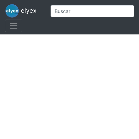
elyex