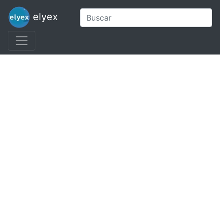
elyex