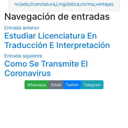
iar
,
licenciado
,
licenciatura
,
Lingüística
,
norma
,
ventajas
Navegación de entradas
Entrada anterior
Estudiar Licenciatura En
Traducción E Interpretación
Entrada siguiente
Como Se Transmite El
Coronavirus
Whatsapp
Email
Twitter
Telegram