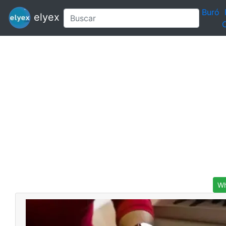
Buró
elyex
C
Wh