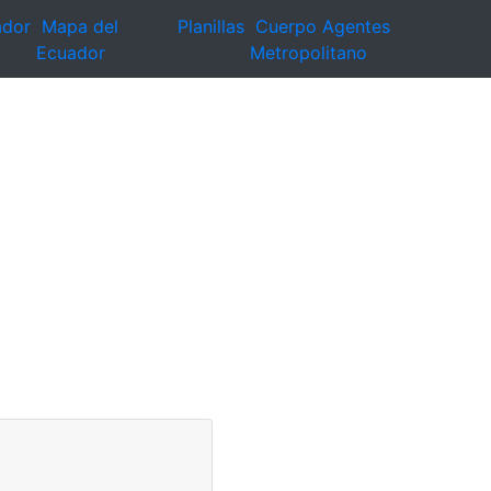
ador
Mapa del
Planillas
Cuerpo Agentes
Ecuador
Metropolitano