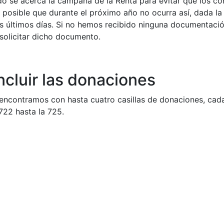
o se acerca la campaña de la Renta para evitar que los co
s posible que durante el próximo año no ocurra así, dada l
os últimos días. Si no hemos recibido ninguna documentac
solicitar dicho documento.
ncluir las donaciones
encontramos con hasta cuatro casillas de donaciones, cada 
722 hasta la 725.