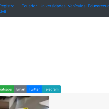
Registro
Ecuador
Universidades
Vehículos
Educarecu
ivil
atsapp
Email
Twitter
Telegram