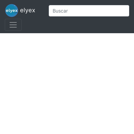
elyex