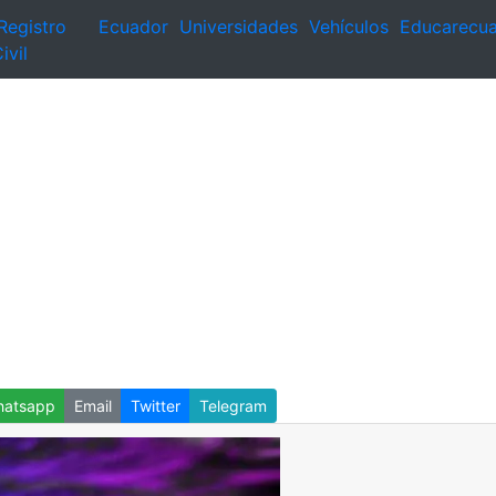
Registro
Ecuador
Universidades
Vehículos
Educarecu
ivil
atsapp
Email
Twitter
Telegram