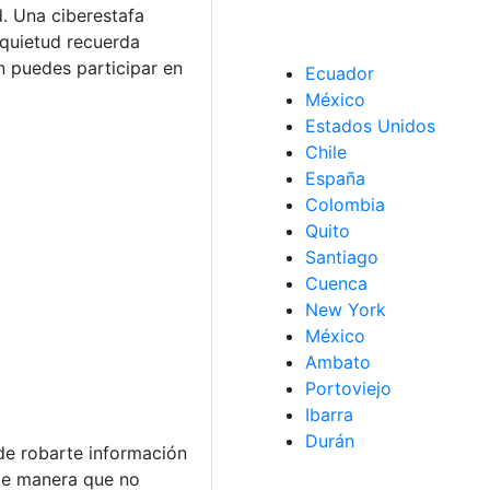
. Una ciberestafa
nquietud recuerda
 puedes participar en
Ecuador
México
Estados Unidos
Chile
España
Colombia
Quito
Santiago
Cuenca
New York
México
Ambato
Portoviejo
Ibarra
Durán
ede robarte información
 de manera que no