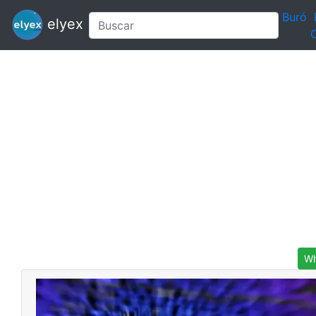
Buró
elyex
C
Wh