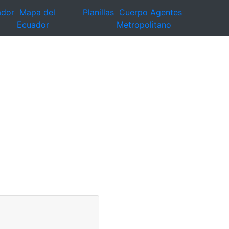
ador
Mapa del
Planillas
Cuerpo Agentes
Ecuador
Metropolitano