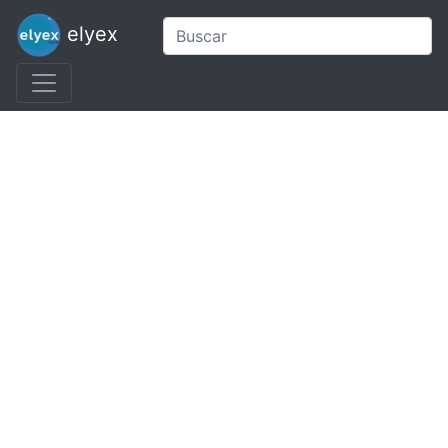
elyex