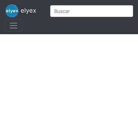
elyex