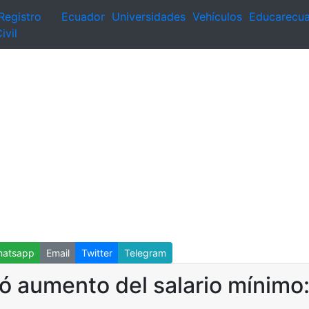
Registro
Ecuador
Universidades
Vehículos
Educarecu
ivil
atsapp
Email
Twitter
Telegram
ó aumento del salario mínimo