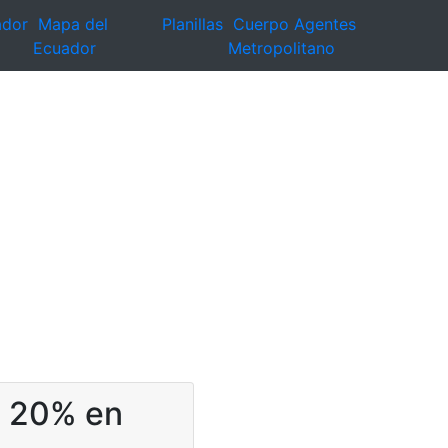
ador
Mapa del
Planillas
Cuerpo Agentes
Ecuador
Metropolitano
: 20% en