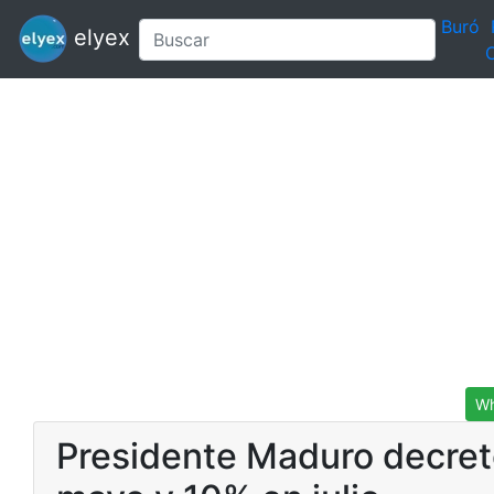
Buró
elyex
C
Wh
Presidente Maduro decret