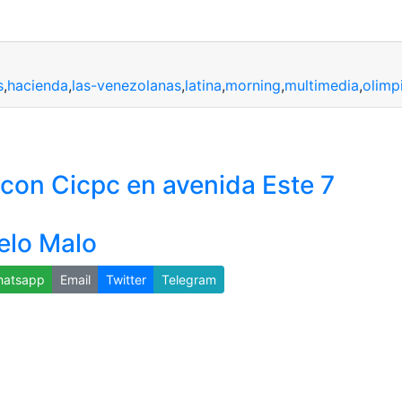
s
,
hacienda
,
las-venezolanas
,
latina
,
morning
,
multimedia
,
olimp
con Cicpc en avenida Este 7
Pelo Malo
atsapp
Email
Twitter
Telegram