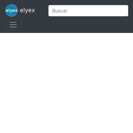
elyex