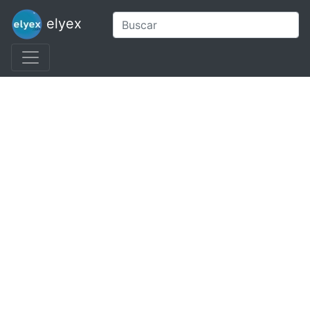
elyex