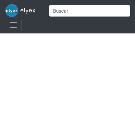
elyex