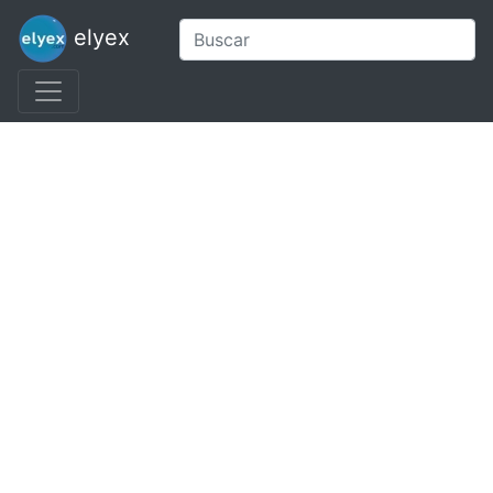
elyex