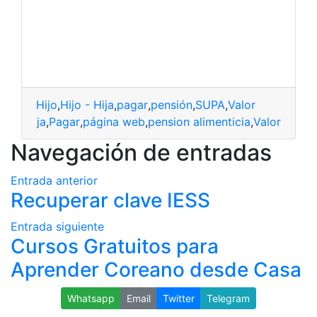
Hijo
,
Hijo - Hija
,
pagar
,
pensión
,
SUPA
,
Valor
ijo - Hija
,
Pagar
,
página web
,
pension alimenticia
,
Valor
Navegación de entradas
Entrada anterior
Recuperar clave IESS
Entrada siguiente
Cursos Gratuitos para
Aprender Coreano desde Casa
Whatsapp
Email
Twitter
Telegram