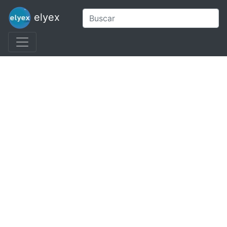
elyex