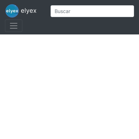
elyex