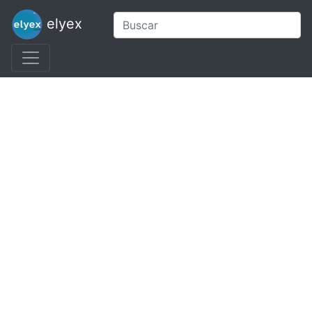
elyex