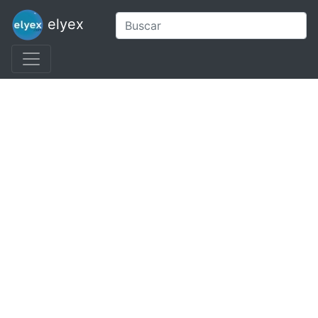
elyex