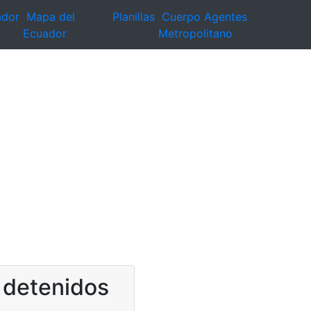
ador
Mapa del
Planillas
Cuerpo Agentes
Ecuador
Metropolitano
s detenidos