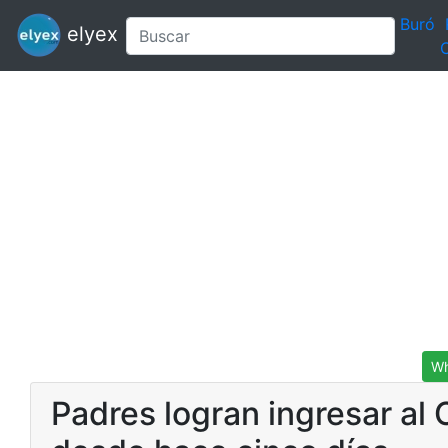
Buró
elyex
C
Wh
Padres logran ingresar al 