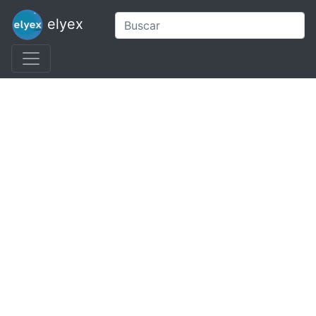
elyex