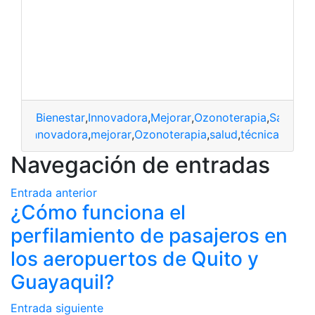
Bienestar
,
Innovadora
,
Mejorar
,
Ozonoterapia
,
Salud
,
Té
estar
,
innovadora
,
mejorar
,
Ozonoterapia
,
salud
,
técnica
Navegación de entradas
Entrada anterior
¿Cómo funciona el
perfilamiento de pasajeros en
los aeropuertos de Quito y
Guayaquil?
Entrada siguiente