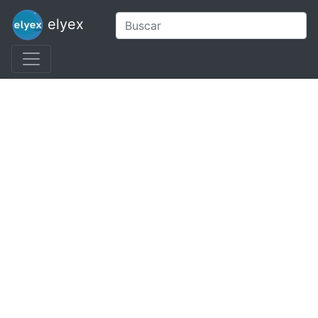
elyex