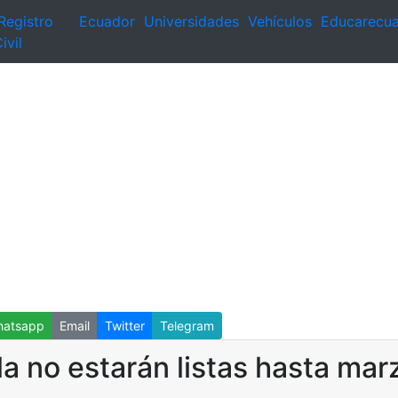
Registro
Ecuador
Universidades
Vehículos
Educarecu
ivil
atsapp
Email
Twitter
Telegram
 no estarán listas hasta mar