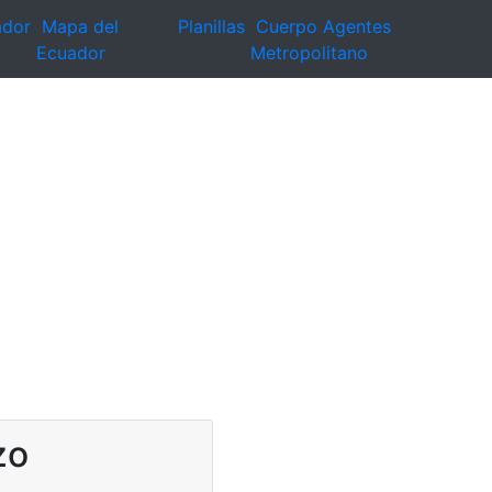
ador
Mapa del
Planillas
Cuerpo Agentes
Ecuador
Metropolitano
zo