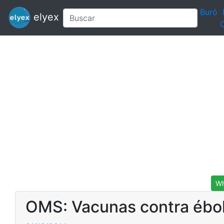
Buró
elyex
C
Wh
OMS: Vacunas contra ébola