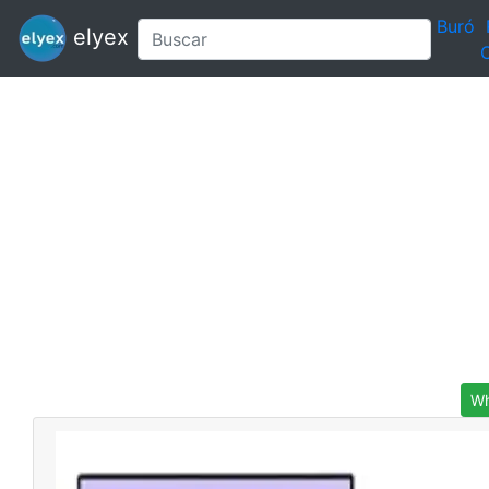
Buró
elyex
C
Wh