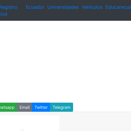
Registro
Ecuador
Universidades
Vehículos
Educarecu
ivil
atsapp
Email
Twitter
Telegram