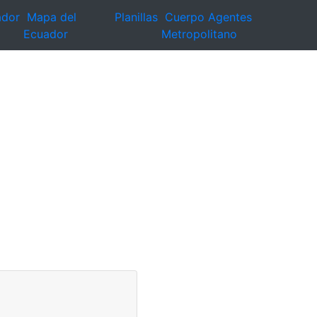
ador
Mapa del
Planillas
Cuerpo Agentes
Ecuador
Metropolitano