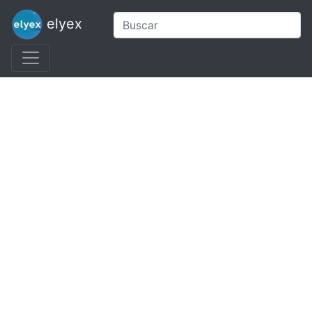
elyex