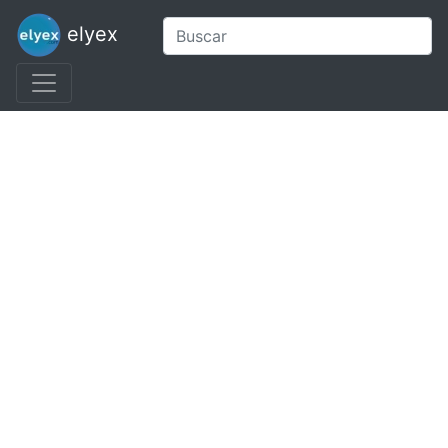
elyex