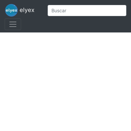
elyex