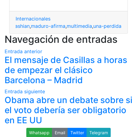
Internacionales
as
,
kardashian
,
maduro-afirma
,
multimedia
,
una-perdida
Navegación de entradas
Entrada anterior
El mensaje de Casillas a horas
de empezar el clásico
Barcelona – Madrid
Entrada siguiente
Obama abre un debate sobre si
el voto debería ser obligatorio
en EE UU
Whatsapp
Email
Twitter
Telegram