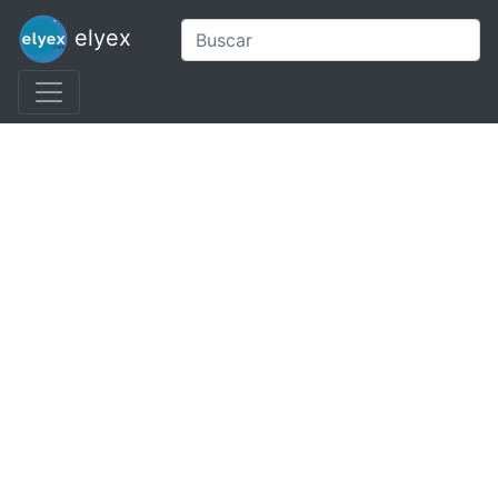
elyex