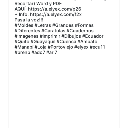
Recortar) Word y PDF
AQUÍ: https://a.elyex.com/p26
+ Info: https://a.elyex.com/f2x
Pasa la voz!!!
#Moldes #Letras #Grandes #Formas
#Diferentes #Caratulas #Cuadernos
#Imagenes #Imprimir #Dibujos #Ecuador
#Quito #Guayaquil #Cuenca #Ambato
#Manabí #Loja #Portoviejo #elyex #ecu11
#brenp #ado7 #ari7