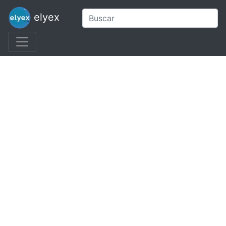
elyex