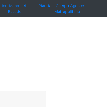
ador
Mapa del
Planillas
Cuerpo Agentes
Ecuador
Metropolitano