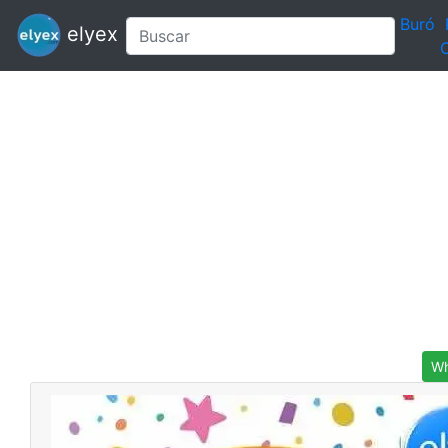
Buró
elyex
C
Wh