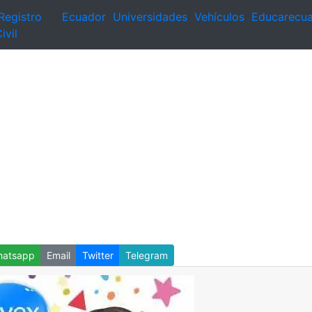
Registro
Ecuador
Universidades
Vehículos
Educarecu
ivil
atsapp
Email
Twitter
Telegram