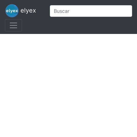
elyex